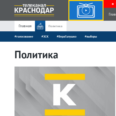
Глав
Главная
Политика
#голосование
#ЗСК
#ВераГалушко
#выборы
Политика