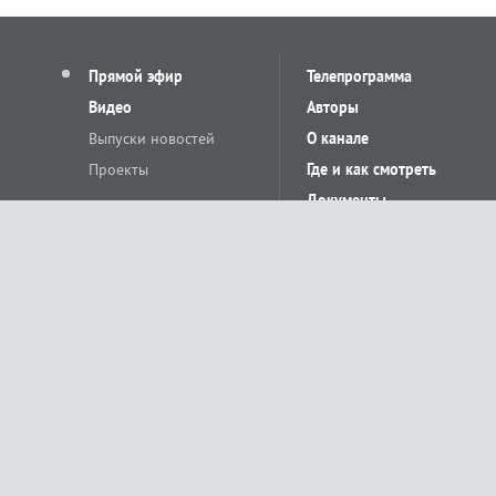
Прямой эфир
Телепрограмма
Видео
Авторы
Выпуски новостей
О канале
Проекты
Где и как смотреть
Документы
© «Сетевое издание Телеканал Краснодар». Свидетельство о регистр
выдано Федеральной службой по надзору в сфере связи, информацион
Учредитель сетевого издания: Общество с ограниченной ответственн
Главный редактор: О.С.Яхимович. 350020, г. Краснодар, ул.Северная, 
При использовании материалов сайта в интернете обязательна активн
На информационном ресурсе применяются рекомендательные технолог