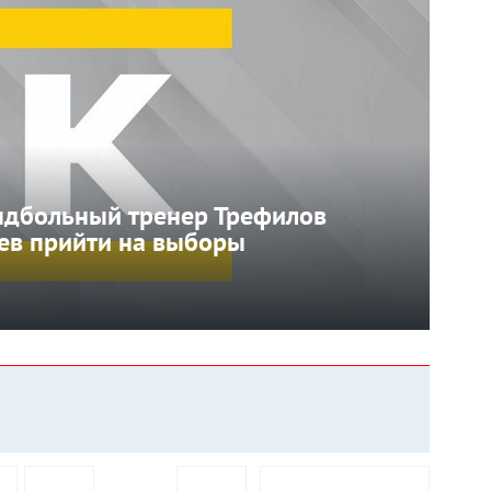
ндбольный тренер Трефилов
ев прийти на выборы