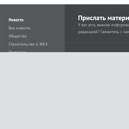
Прислать матер
Новости
У вас есть важная информац
Все новости
редакцией? Свяжитесь с на
Общество
Строительство и ЖКХ
Политика
Происшествия
Спорт
Расс
18+
Экономика
Культура
ации средства массовой информации ЭЛ № ФС77-78488 от 15 июня 2020 года
ных технологий и массовых коммуникаций (Роскомнадзор)
остью «Муниципальная телерадиокомпания «Краснодар»
279. Редакция
+7 (861) 259-17-96
info@tvkrasnodar.ru
Политика обработки персо
ая гиперссылка на tvkrasnodar.ru. При использовании видеоматериалов необход
ии (информационные технологии предоставления информации на основе сбора, 