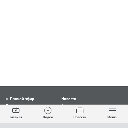
Прямой эфир
Новости
Видео
Все новости
Выпуски новостей
Общество
Главная
Видео
Новости
Меню
Проекты
Строительство и ЖКХ
Телепрограмма
Политика