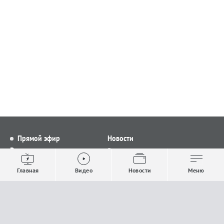
Прямой эфир
Новости
Видео
Все новости
Выпуски новостей
Общество
Главная
Видео
Новости
Меню
Проекты
Строительство и ЖКХ
Телепрограмма
Политика
Авторы
Происшествия
О канале
Спорт
Где и как смотреть
Экономика