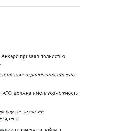
 Анкаре призвал полностью
.
усторонние ограничения должны
 НАТО, должна иметь возможность
ом случае развитие
зидент.
дукции и намерена войти в