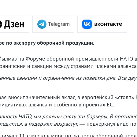
ире по экспорту оборонной продукции.
 Йылмаз на Форуме оборонной промышленности НАТО в
граничения и санкции между странами-членами альянса
енные санкции и ограничения из повестки дня. Все дв
рая вносит значительный вклад в европейский «столп»
нициативах альянса и особенно в проектах ЕС.
вность НАТО, мы должны снять эти барьеры. В противн
едлится, а издержки возрастут,
— подчеркнул вице-пре
анимает 11-е место в мире по экспорту оборонной про