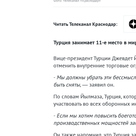
Фото: телеканал «Краснодар»
Читать Телеканал Краснодар:
Турция занимает 11-е место в м
Вице-президент Турции Джевдет
отменить внутренние торговые о
-
Мы должны убрать эти бессмысл
быть сняты
, — заявил он.
По словам Йылмаза, Турция, кото
участвовать во всех оборонных и
-
Если мы хотим повысить боегото
производственных мощностей зам
Он также напомнил, что Турция з