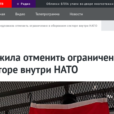
ТВ
Радио
Обломки БПЛА упали во дворе многоэтажки
ная
Видео
Телепрограмма
Новости
редложила отменить ограничения в оборонном секторе внутри НАТО
жила отменить ограничен
торе внутри НАТО