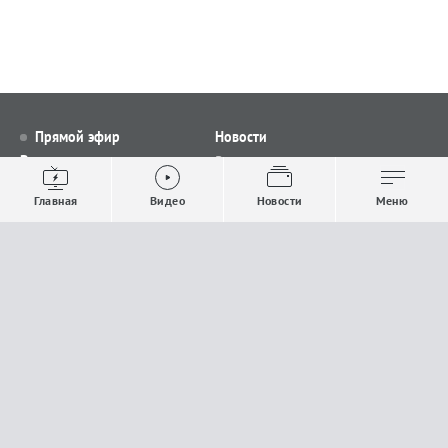
Прямой эфир
Новости
Видео
Все новости
Выпуски новостей
Общество
Главная
Видео
Новости
Меню
Проекты
Строительство и ЖКХ
Телепрограмма
Политика
Авторы
Происшествия
О канале
Спорт
Где и как смотреть
Экономика
Документы
Культура
Прислать материалы
У вас есть важная информация, которой вы