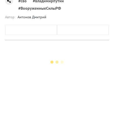
#сво
#владимирпутин
#ВооруженныеСилыРФ
Автор:
Антонов Дмитрий