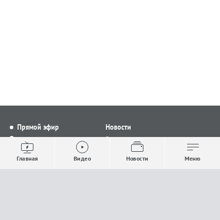
Прямой эфир
Новости
Видео
Все новости
Выпуски новостей
Общество
Главная
Видео
Новости
Меню
Проекты
Строительство и ЖКХ
Телепрограмма
Политика
Авторы
Происшествия
О канале
Спорт
Где и как смотреть
Экономика