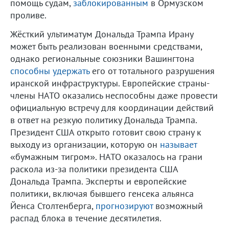
помощь судам,
заблокированным
в Ормузском
проливе.
Жёсткий ультиматум Дональда Трампа Ирану
может быть реализован военными средствами,
однако региональные союзники Вашингтона
способны удержать
его от тотального разрушения
иранской инфраструктуры. Европейские страны-
члены НАТО оказались неспособны даже провести
официальную встречу для координации действий
в ответ на резкую политику Дональда Трампа.
Президент США открыто готовит свою страну к
выходу из организации, которую он
называет
«бумажным тигром». НАТО оказалось на грани
раскола из-за политики президента США
Дональда Трампа. Эксперты и европейские
политики, включая бывшего генсека альянса
Йенса Столтенберга,
прогнозируют
возможный
распад блока в течение десятилетия.