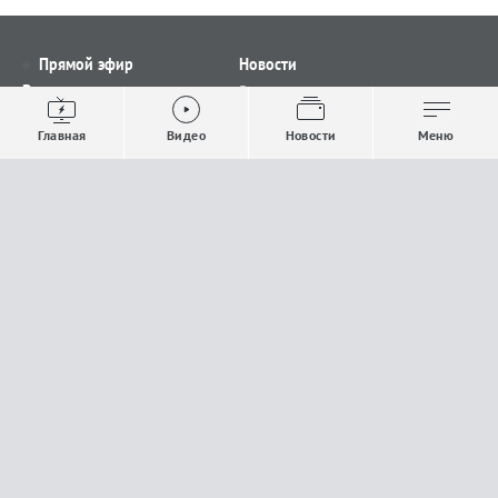
Прямой эфир
Новости
Видео
Все новости
Выпуски новостей
Общество
Главная
Видео
Новости
Меню
Проекты
Строительство и ЖКХ
Телепрограмма
Политика
Авторы
Происшествия
О канале
Спорт
Где и как смотреть
Экономика
Документы
Культура
Прислать материалы
У вас есть важная информация, которой вы
готовы поделиться с редакцией? Свяжитесь с
нами