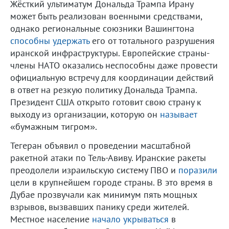
Жёсткий ультиматум Дональда Трампа Ирану
может быть реализован военными средствами,
однако региональные союзники Вашингтона
способны удержать
его от тотального разрушения
иранской инфраструктуры. Европейские страны-
члены НАТО оказались неспособны даже провести
официальную встречу для координации действий
в ответ на резкую политику Дональда Трампа.
Президент США открыто готовит свою страну к
выходу из организации, которую он
называет
«бумажным тигром».
Тегеран объявил о проведении масштабной
ракетной атаки по Тель-Авиву. Иранские ракеты
преодолели израильскую систему ПВО и
поразили
цели в крупнейшем городе страны. В это время в
Дубае прозвучали как минимум пять мощных
взрывов, вызвавших панику среди жителей.
Местное население
начало укрываться
в