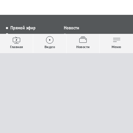
Прямой эфир
Новости
Видео
Все новости
Выпуски новостей
Общество
Главная
Видео
Новости
Меню
Проекты
Строительство и ЖКХ
Телепрограмма
Политика
Авторы
Происшествия
О канале
Спорт
Где и как смотреть
Экономика
Документы
Культура
Прислать материалы
У вас есть важная информация, которой вы
готовы поделиться с редакцией? Свяжитесь с
нами