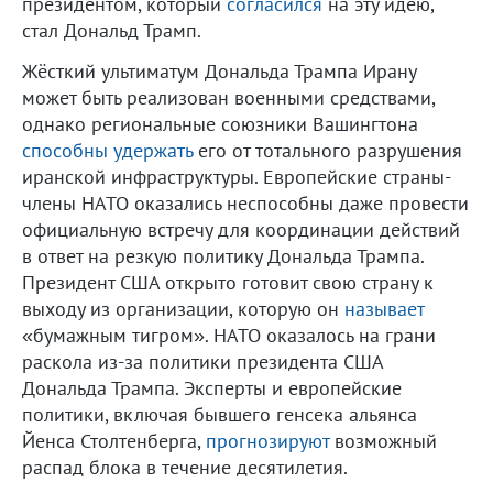
президентом, который
согласился
на эту идею,
стал Дональд Трамп.
Жёсткий ультиматум Дональда Трампа Ирану
может быть реализован военными средствами,
однако региональные союзники Вашингтона
способны удержать
его от тотального разрушения
иранской инфраструктуры. Европейские страны-
члены НАТО оказались неспособны даже провести
официальную встречу для координации действий
в ответ на резкую политику Дональда Трампа.
Президент США открыто готовит свою страну к
выходу из организации, которую он
называет
«бумажным тигром». НАТО оказалось на грани
раскола из-за политики президента США
Дональда Трампа. Эксперты и европейские
политики, включая бывшего генсека альянса
Йенса Столтенберга,
прогнозируют
возможный
распад блока в течение десятилетия.