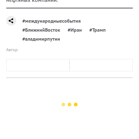
#международныесобытия
#БлижнийВосток
#Иран
#Трамп
#владимирпутин
Автор: