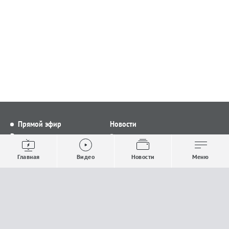
Прямой эфир
Новости
Видео
Все новости
Выпуски новостей
Общество
Главная
Видео
Новости
Меню
Проекты
Строительство и ЖКХ
Телепрограмма
Политика
Авторы
Происшествия
О канале
Спорт
Где и как смотреть
Экономика
Документы
Культура