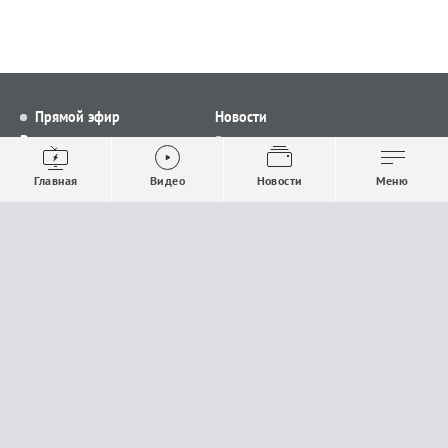
Прямой эфир
Новости
Видео
Все новости
Выпуски новостей
Общество
Главная
Видео
Новости
Меню
Проекты
Строительство и ЖКХ
Телепрограмма
Политика
Авторы
Происшествия
О канале
Спорт
Где и как смотреть
Экономика
Документы
Культура
Прислать материалы
У вас есть важная информация, которой вы
готовы поделиться с редакцией? Свяжитесь с