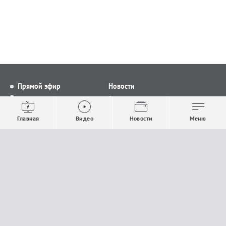
Прямой эфир
Новости
Видео
Все новости
Выпуски новостей
Общество
Главная
Видео
Новости
Меню
Проекты
Строительство и ЖКХ
Телепрограмма
Политика
Авторы
Происшествия
О канале
Спорт
Где и как смотреть
Экономика
Документы
Культура