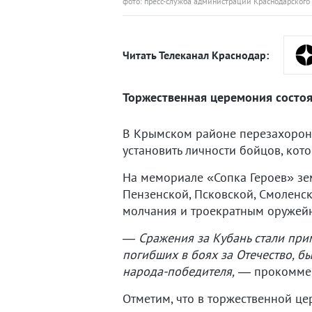
фото: пресс-служба администрации Краснодарского
Читать Телеканал Краснодар:
Торжественная церемония состоял
В Крымском районе перезахорони
установить личности бойцов, кот
На мемориале «Сопка Героев» зе
Пензенской, Псковской, Смоленск
молчания и троекратным оружей
― Сражения за Кубань стали прим
погибших в боях за Отечество, б
народа-победителя,
― прокоммент
Отметим, что в торжественной це