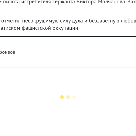
и пилота истребителя сержанта Виктора Молчанова. За
 отметил несокрушимую силу духа и беззаветную любов
натиском фашистской оккупации.
роивов