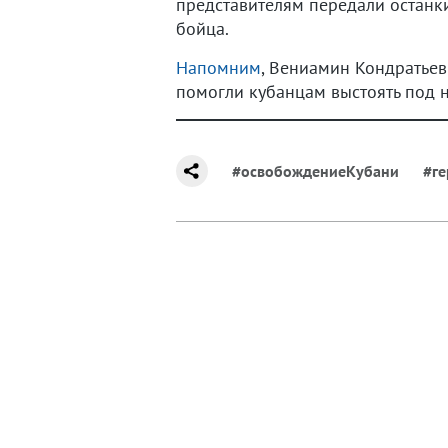
представителям передали останк
бойца.
Напомним
, Вениамин Кондратьев
помогли кубанцам выстоять под 
#освобождениеКубани
#ге