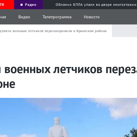
ТВ
Радио
Обломки БПЛА упали во дворе многоэтажки
ная
Видео
Телепрограмма
Новости
девяти военных летчиков перезахоронили в Крымском районе
и военных летчиков пере
оне