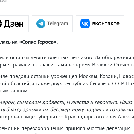
 края
ась на «Сопке Героев».
ли останки девяти военных летчиков. Их обнаружили 
орые сражались с фашистами во время Великой Отечест
мле предали останки уроженцев Москвы, Казани, Новос
ой областей, а также двух республик бывшего СССР. П
ным залпом.
ером, символом доблести, мужества и героизма. Наша 
ыть благодарными их бессмертному подвигу и готовыми
ировал вице-губернатор Краснодарского края Алекса
ремонии перезахоронения приняла участие делегация П