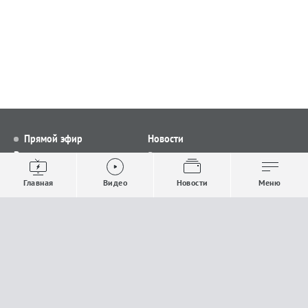
Прямой эфир
Новости
Видео
Все новости
Выпуски новостей
Общество
Главная
Видео
Новости
Меню
Проекты
Строительство и ЖКХ
Телепрограмма
Политика
Авторы
Происшествия
О канале
Спорт
Где и как смотреть
Экономика
Документы
Культура