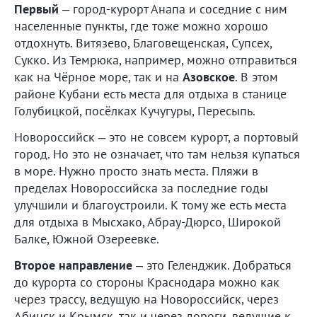
Первый
– город-курорт Анапа и соседние с ним
населенные пункты, где тоже можно хорошо
отдохнуть. Витязево, Благовещенская, Супсех,
Сукко. Из Темрюка, например, можно отправиться
как на Чёрное море, так и на
Азовское
. В этом
районе Кубани есть места для отдыха в станице
Голубицкой, посёлках Кучугуры, Пересыпь.
Новороссийск – это не совсем курорт, а портовый
город. Но это не означает, что там нельзя купаться
в море. Нужно просто знать места. Пляжи в
пределах Новороссийска за последние годы
улучшили и благоустроили. К тому же есть места
для отдыха в Мысхако, Абрау-Дюрсо, Широкой
Балке, Южной Озереевке.
Второе направление
– это Геленджик. Добраться
до курорта со стороны Краснодара можно как
через трассу, ведущую на Новороссийск, через
Абинск и Крымск, так и через дороги, ведущие к