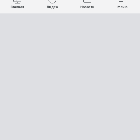
Выпуски новостей
Общество
Главная
Видео
Новости
Меню
Проекты
Строительство и ЖКХ
Телепрограмма
Политика
Авторы
Происшествия
О канале
Спорт
Где и как смотреть
Экономика
Документы
Культура
Прислать материалы
У вас есть важная информация, которой вы
готовы поделиться с редакцией? Свяжитесь с
нами
Расскажи о проблеме.
18+
Поделись новостью