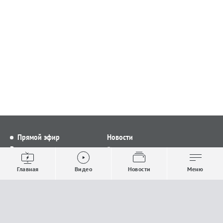
Прямой эфир
Новости
Видео
Все новости
Выпуски новостей
Общество
Главная
Видео
Новости
Меню
Проекты
Строительство и ЖКХ
Телепрограмма
Политика
Авторы
Происшествия
О канале
Спорт
Где и как смотреть
Экономика