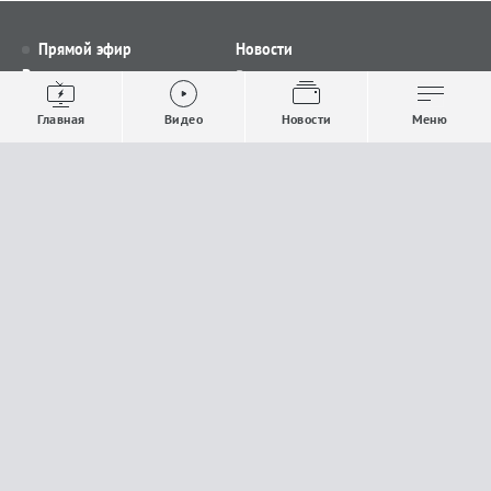
Прямой эфир
Новости
Видео
Все новости
Выпуски новостей
Общество
Главная
Видео
Новости
Меню
Проекты
Строительство и ЖКХ
Телепрограмма
Политика
Авторы
Происшествия
О канале
Спорт
Где и как смотреть
Экономика
Документы
Культура
Прислать материалы
У вас есть важная информация, которой вы
готовы поделиться с редакцией? Свяжитесь с
нами