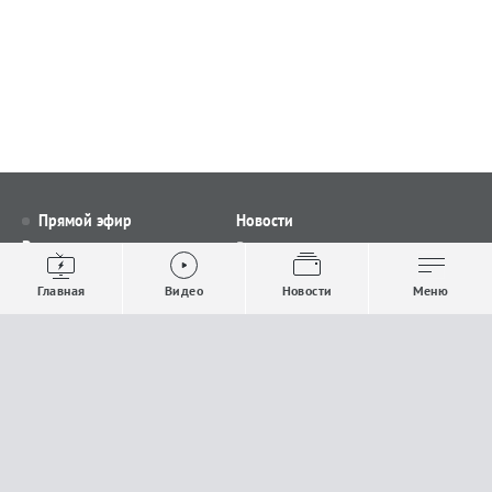
Прямой эфир
Новости
Видео
Все новости
Выпуски новостей
Общество
Главная
Видео
Новости
Меню
Проекты
Строительство и ЖКХ
Телепрограмма
Политика
Авторы
Происшествия
О канале
Спорт
Где и как смотреть
Экономика
Документы
Культура