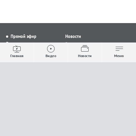
Прямой эфир
Новости
Видео
Все новости
Выпуски новостей
Общество
Главная
Видео
Новости
Меню
Проекты
Строительство и ЖКХ
Телепрограмма
Политика
Авторы
Происшествия
О канале
Спорт
Где и как смотреть
Экономика
Документы
Культура
Прислать материалы
У вас есть важная информация, которой вы
готовы поделиться с редакцией? Свяжитесь с