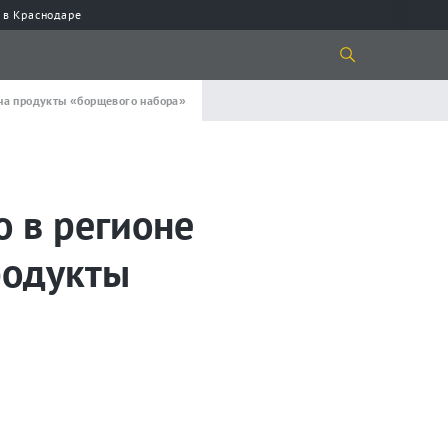
 в Краснодаре
 на продукты «борщевого набора»
о в регионе
родукты