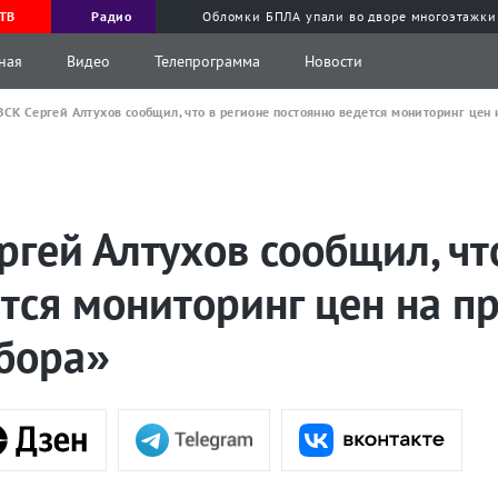
ТВ
Радио
Обломки БПЛА упали во дворе многоэтажки
ная
Видео
Телепрограмма
Новости
ЗСК Сергей Алтухов сообщил, что в регионе постоянно ведется мониторинг цен
ргей Алтухов сообщил, чт
тся мониторинг цен на п
бора»