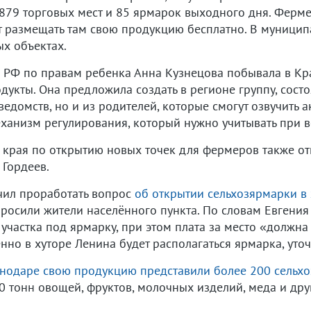
879 торговых мест и 85 ярмарок выходного дня. Ферм
т размещать там свою продукцию бесплатно. В муницип
х объектах.
РФ по правам ребенка Анна Кузнецова побывала в Кр
укты. Она предложила создать в регионе группу, сост
ведомств, но и из родителей, которые смогут озвучить
 механизм регулирования, который нужно учитывать при 
 края по открытию новых точек для фермеров также от
 Гордеев.
чил проработать вопрос
об открытии сельхозярмарки в
просили жители населённого пункта. По словам Евгени
участка под ярмарку, при этом плата за место «должна 
нно в хуторе Ленина будет располагаться ярмарка, уточ
снодаре свою продукцию представили более 200 сельх
50 тонн овощей, фруктов, молочных изделий, меда и др