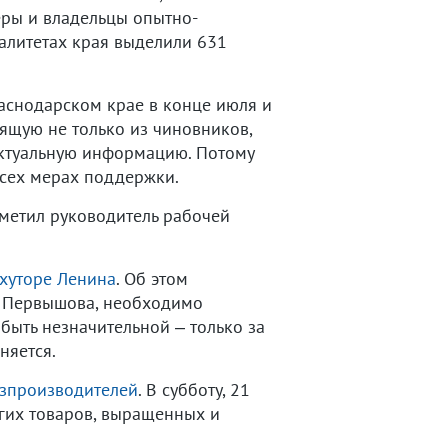
еры и владельцы опытно-
алитетах края выделили 631
аснодарском крае в конце июля и
оящую не только из чиновников,
 актуальную информацию. Потому
всех мерах поддержки.
метил руководитель рабочей
 хуторе Ленина
. Об этом
я Первышова, необходимо
быть незначительной – только за
няется.
озпроизводителей
. В субботу, 21
угих товаров, выращенных и