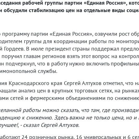
заседания рабочей группы партии «Единая Россия», ко
и обсудили стабилизацию цен на отдельные виды соц
 программу партии «Единая Россия», озвучили рост об
одителем группы для координации работы по мониторин
й Гордеев. В июле президент страны поддержал предло
 поручил главам регионов взять этот вопрос на контрол
н подчеркнул, что в работу нужно включить профильны
тимонопольной службы.
ия Краснодарского края Сергей Алтухов отметил, что 
щали анализ цен в крупных торговых сетях, на рынках 
ками сетей и фермерскими объединениями по снижению
ланной работы можно сказать, что там, где производи
енцию к снижению. Здесь важна не только цена, но и к
учшее!, - сказал Сергей Алтухов.
аботают 24 розничных рынка, 16 универсальных и 6 се