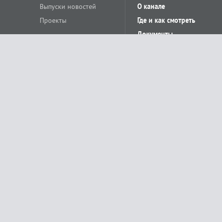
Выпуски новостей
О канале
Проекты
Где и как смотреть
Документы
© «Сетевое издание Телеканал Краснодар». Свидетельство о регистр
выдано Федеральной службой по надзору в сфере связи, информацион
Учредитель сетевого издания: Общество с ограниченной ответственн
Главный редактор: О.С.Яхимович. 350020, г. Краснодар, ул.Северная, 
При использовании материалов сайта в интернете обязательна активн
На информационном ресурсе применяются рекомендательные технолог
относящихся к предпочтениям пользователей сети «Интернет», наход