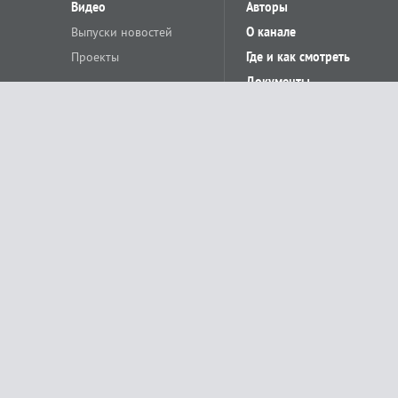
Видео
Авторы
Выпуски новостей
О канале
Проекты
Где и как смотреть
Документы
© «Сетевое издание Телеканал Краснодар». Свидетельство о регистр
выдано Федеральной службой по надзору в сфере связи, информацион
Учредитель сетевого издания: Общество с ограниченной ответственн
Главный редактор: О.С.Яхимович. 350020, г. Краснодар, ул.Северная, 
При использовании материалов сайта в интернете обязательна активн
На информационном ресурсе применяются рекомендательные технолог
относящихся к предпочтениям пользователей сети «Интернет», наход