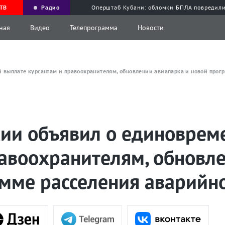
ТВ
Радио
Оперштаб Кубани: обломки БПЛА повредили
ная
Видео
Телепрограмма
Новости
 выплате курсантам и правоохранителям, обновлении авиапарка и новой прог
сии объявил о единоврем
равоохранителям, обновл
амме расселения аварийн