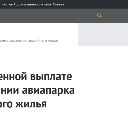
 частный дом в анапском селе Супсех
рамме расселения аварийного жилья
енной выплате
ении авиапарка
ого жилья