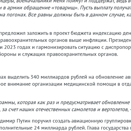
фицеры, военачальники меня поймут и поддержат, ведь в
 в армии обращение «товарищ». Пусть выплату получат
на погонах. Все равны должны быть в данном случае, ка
а предложил заложить в проект бюджета индексацию де
равоохранительных органов выше инфляции. Президен
 2023 годах и гармонизировать ситуацию с диспропор
бороны и служащих правоохранительных органов.
нах выделить 340 миллиардов рублей на обновление ав
обое внимание организации медицинской помощи в отд
аммы, которая как раз и предусматривает обновление 
за счет наших отечественных самолетов и вертолетов, 
димир Путин поручил создать авиационную группировку
полнительные 24 миллиарда рублей. Глава государства 