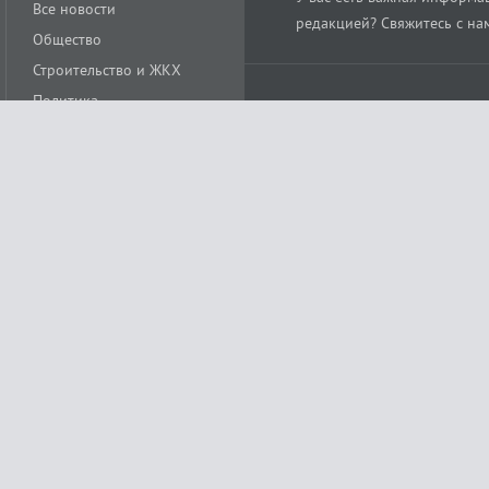
Все новости
редакцией? Свяжитесь с на
Общество
Строительство и ЖКХ
Политика
Происшествия
Спорт
Расс
18+
Экономика
Культура
ации средства массовой информации ЭЛ № ФС77-78488 от 15 июня 2020 года
ных технологий и массовых коммуникаций (Роскомнадзор)
остью «Муниципальная телерадиокомпания «Краснодар»
279. Редакция
+7 (861) 259-17-96
info@tvkrasnodar.ru
Политика обработки персо
ая гиперссылка на tvkrasnodar.ru. При использовании видеоматериалов необход
ии (информационные технологии предоставления информации на основе сбора, 
ящихся на территории Российской Федерации). Подробнее в
Правилах применени