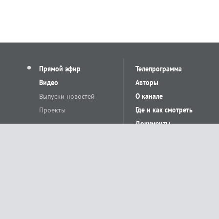
Прямой эфир
Телепрограмма
Видео
Авторы
Выпуски новостей
О канале
Проекты
Где и как смотреть
Документы
© «Сетевое издание Телеканал Краснодар». Свидетельство о регистр