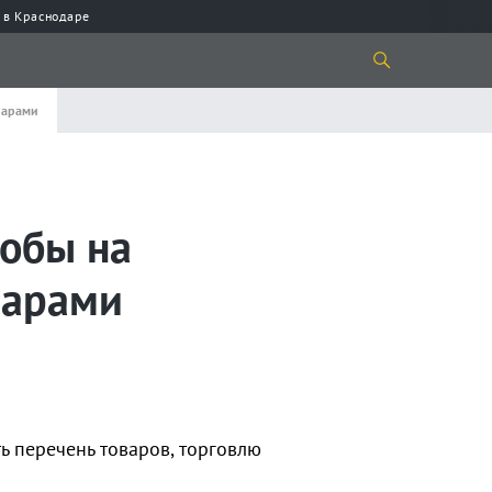
 в Краснодаре
варами
тобы на
варами
ь перечень товаров, торговлю