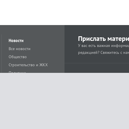
Прислать матер
Новости
У вас есть важная информац
Все новости
редакцией? Свяжитесь с на
Общество
Строительство и ЖКХ
Политика
Происшествия
Спорт
Расс
18+
Экономика
Культура
ации средства массовой информации ЭЛ № ФС77-78488 от 15 июня 2020 года