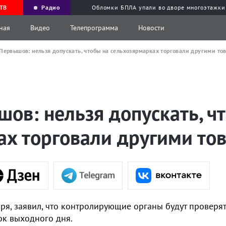
ТВ
Радио
Обломки БПЛА упали во дворе многоэтажки
ная
Видео
Телепрограмма
Новости
Первышов: нельзя допускать, чтобы на сельхозярмарках торговали другими то
ов: нельзя допускать, ч
ах торговали другими то
ря, заявил, что контролирующие органы будут проверят
ок выходного дня.