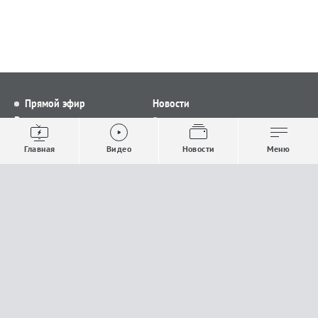
Прямой эфир
Новости
Видео
Все новости
Выпуски новостей
Общество
Главная
Видео
Новости
Меню
Проекты
Строительство и ЖКХ
Телепрограмма
Политика
Авторы
Происшествия
О канале
Спорт
Где и как смотреть
Экономика
Документы
Культура
Прислать материалы