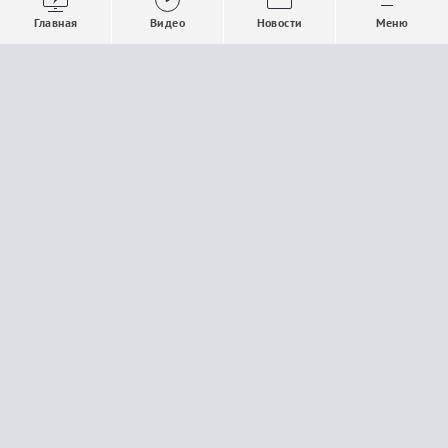
Выпуски новостей
Общество
Главная
Видео
Новости
Меню
Проекты
Строительство и ЖКХ
Телепрограмма
Политика
Авторы
Происшествия
О канале
Спорт
Где и как смотреть
Экономика
Документы
Культура
Прислать материалы
У вас есть важная информация, которой вы
готовы поделиться с редакцией? Свяжитесь с
нами
Расскажи о проблеме.
18+
Поделись новостью