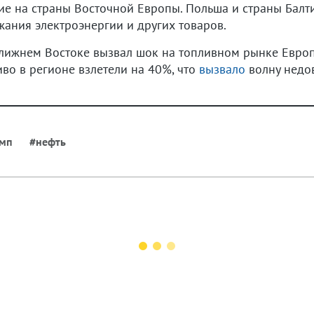
е на страны Восточной Европы. Польша и страны Бал
ания электроэнергии и других товаров.
Ближнем Востоке вызвал шок на топливном рынке Европ
во в регионе взлетели на 40%, что
вызвало
волну недов
амп
#нефть