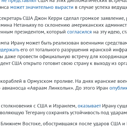
у
не представлял
США на этих дипломатических встречах
энса
может значительно вырасти
в случае успеха ведущ
ссекретарь США Джон Керри сделал громкое заявление,
мина Нетаньяху по склонению американских админист
венным президентом, который
согласился
на эту идею, с
ампа Ирану может быть реализован военными средства
удержать
его от тотального разрушения иранской инфра
ы даже провести официальную встречу для координации
дент США открыто готовит свою страну к выходу из ор
кораблей в Ормузском проливе. На днях иранские во
о авианосца «Авраам Линкольн». До этого Иран
опубли
о столкновения с США и Израилем,
оказывает
Ирану суще
воляющую Тегерану сохранять устойчивость под ударам
 Ближнем Востоке, обострившаяся после ударов США и 