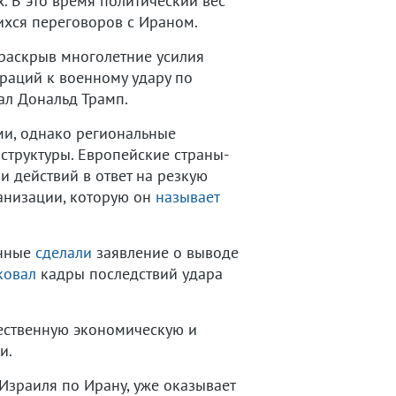
. В это время политический вес
ихся переговоров с Ираном.
 раскрыв многолетние усилия
раций к военному удару по
тал Дональд Трамп.
ми, однако региональные
структуры. Европейские страны-
 действий в ответ на резкую
ганизации, которую он
называет
енные
сделали
заявление о выводе
ковал
кадры последствий удара
ственную экономическую и
и.
Израиля по Ирану, уже оказывает