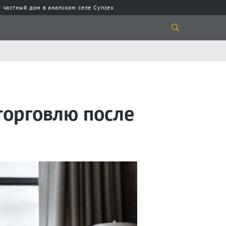
 частный дом в анапском селе Супсех
торговлю после