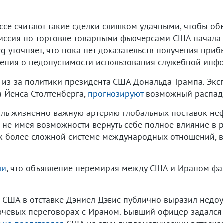
се считают такие сделки слишком удачными, чтобы объ
миссия по торговле товарными фьючерсами США начала
g уточняет, что пока нет доказательств получения при
ения о недопустимости использования служебной инф
 из-за политики президента США Дональда Трампа. Экс
а Йенса Столтенберга,
прогнозируют
возможный распад б
ль жизненно важную артерию глобальных поставок нефт
не имея возможности вернуть себе полное влияние в р
 к более сложной системе международных отношений, 
ли
, что объявление перемирия между США и Ираном фа
США в отставке Дэниел Дэвис публично выразил недоум
ючевых переговорах с Ираном. Бывший офицер задалс