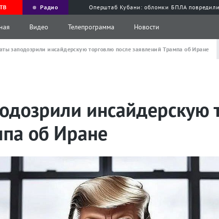
ТВ
Радио
Оперштаб Кубани: обломки БПЛА повредили
ная
Видео
Телепрограмма
Новости
аты заподозрили инсайдерскую торговлю после заявлений Трампа об Иране
одозрили инсайдерскую 
мпа об Иране