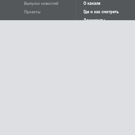
Выпуски новостей
О канале
Проекты
Где и как смотреть
Документы
© «Сетевое издание Телеканал Краснодар». Свидетельство о регистр
выдано Федеральной службой по надзору в сфере связи, информацион
Учредитель сетевого издания: Общество с ограниченной ответственн
Главный редактор: О.С.Яхимович. 350020, г. Краснодар, ул.Северная, 
При использовании материалов сайта в интернете обязательна активн
На информационном ресурсе применяются рекомендательные технолог
относящихся к предпочтениям пользователей сети «Интернет», наход