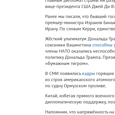
главный дипломат страны ни раз
вице-президента США Джей Ди В
Ранее мы писали, что бывший го
премьер-министра Израиля Бинья
Ирану. По словам Керри, единст
Жёсткий ультиматум Дональда Тр
союзники Вашингтона
способны 
члены НАТО оказались неспособн
политику Дональда Трампа. Прези
«бумажным тигром».
В СМИ появились
кадры
горящих 
из строя американского атомног
по судну Ормузском проливе.
Китай, избегая прямого военног
дипломатическую поддержку, поз
Напомним, что напряжённость на