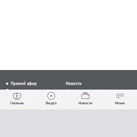
Прямой эфир
Новости
Видео
Все новости
Выпуски новостей
Общество
Главная
Видео
Новости
Меню
Проекты
Строительство и ЖКХ
Телепрограмма
Политика
Авторы
Происшествия
О канале
Спорт
Где и как смотреть
Экономика