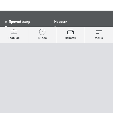
Прямой эфир
Новости
Видео
Все новости
Выпуски новостей
Общество
Главная
Видео
Новости
Меню
Проекты
Строительство и ЖКХ
Телепрограмма
Политика
Авторы
Происшествия
О канале
Спорт
Где и как смотреть
Экономика
Документы
Культура
Прислать материалы
У вас есть важная информация, которой вы
готовы поделиться с редакцией? Свяжитесь с
нами