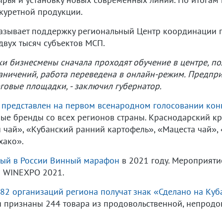
куретной продукции.
азывает поддержку региональный Центр координации п
двух тысяч субъектов МСП.
ки бизнесмены сначала проходят обучение в центре, п
граничений, работа переведена в онлайн-режим. Предпр
овые площадки, - заключил губернатор.
»
представлен на первом всенародном голосовании конк
е бренды со всех регионов страны. Краснодарский кр
 чай», «Кубанский ранний картофель», «Мацеста чай»,
хако».
ый в России Винный марафон
в 2021 году. Мероприятие
й WINEXPO 2021.
82 организаций региона получат знак «Сделано на Куб
ли признаны 244 товара из продовольственной, непродо