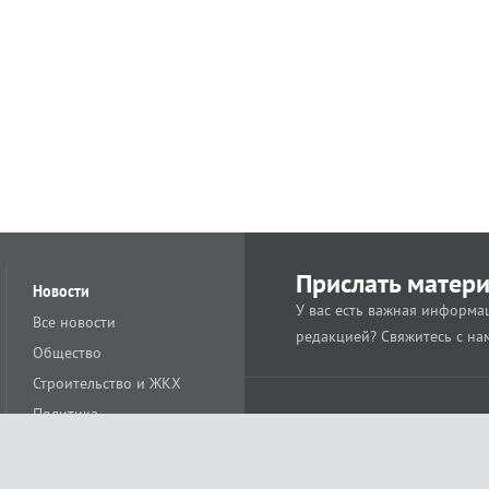
Прислать матер
Новости
У вас есть важная информац
Все новости
редакцией? Свяжитесь с на
Общество
Строительство и ЖКХ
Политика
Происшествия
Спорт
Расс
18+