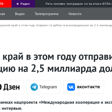
ТВ
Радио
Пять человек пострадали из-за атаки БПЛА
ная
Видео
Телепрограмма
Новости
арский край в этом году отправит за рубеж сельхозпродукцию на 2,5 миллиа
край в этом году отправ
цию на 2,5 миллиарда до
 рамках нацпроекта «Международная кооперация и экс
 интервью.