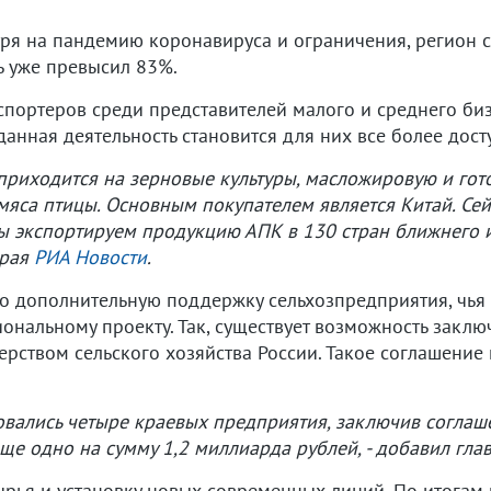
отря на пандемию коронавируса и ограничения, регион 
ь уже превысил 83%.
экспортеров среди представителей малого и среднего би
о данная деятельность становится для них все более дост
 приходится на зерновые культуры, масложировую и гот
мяса птицы. Основным покупателем является Китай. Се
мы экспортируем продукцию АПК в 130 стран ближнего 
края
РИА Новости
.
то дополнительную поддержку сельхозпредприятия, чья
иональному проекту. Так, существует возможность закл
рством сельского хозяйства России. Такое соглашение 
овались четыре краевых предприятия, заключив соглаш
ще одно на сумму 1,2 миллиарда рублей, - добавил глав
сырья и установку новых современных линий. По итогам