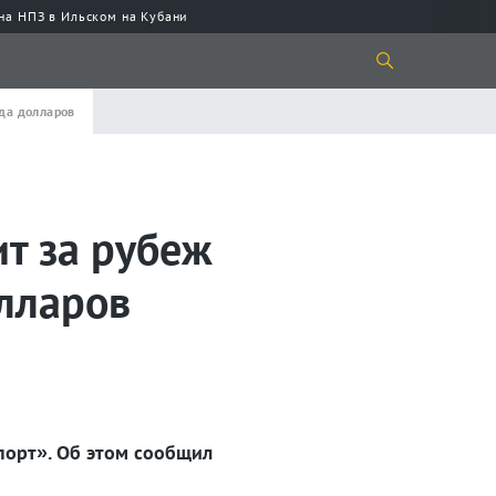
 на НПЗ в Ильском на Кубани
рда долларов
ит за рубеж
лларов
порт». Об этом сообщил