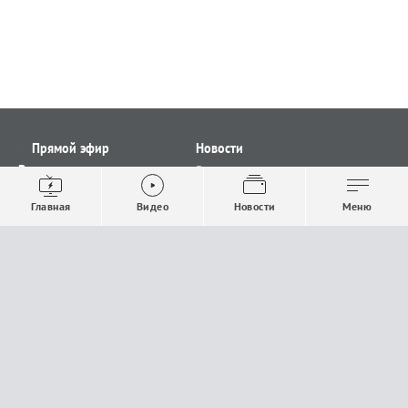
Прямой эфир
Новости
Видео
Все новости
Выпуски новостей
Общество
Главная
Видео
Новости
Меню
Проекты
Строительство и ЖКХ
Телепрограмма
Политика
Авторы
Происшествия
О канале
Спорт
Где и как смотреть
Экономика
Документы
Культура