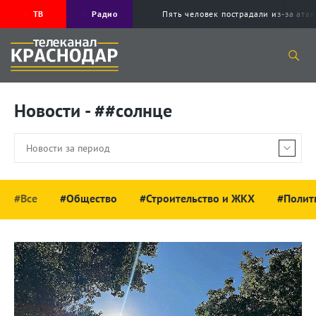
ТВ
Радио
Пять человек пострадали из-за ата
Новости - ##солнце
#Все
#Общество
#Строительство и ЖКХ
#Полит