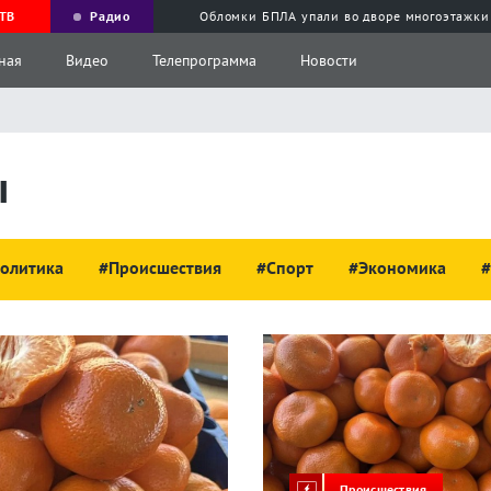
ТВ
Радио
Обломки БПЛА упали во дворе многоэтажки
ная
Видео
Телепрограмма
Новости
ы
олитика
#Происшествия
#Спорт
#Экономика
#
Происшествия