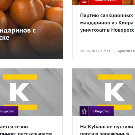
Партию санкционных
мандаринов из Кипра
ндаринов с
уничтожат в Новоросс
ске
18.06.2026 12:21 • Арамян Ел
Общество
Общество
ается сезон
На Кубань не пустили
ринов: рассказываем,
партию зараженных