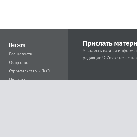
Прислать матер
Новости
У вас есть важная информац
Все новости
редакцией? Свяжитесь с на
Общество
Строительство и ЖКХ
Политика
Происшествия
Спорт
Расс
18+
Экономика
Культура
ации средства массовой информации ЭЛ № ФС77-78488 от 15 июня 2020 года