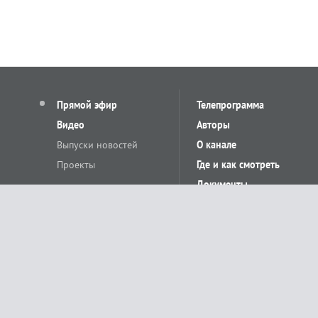
Прямой эфир
Телепрограмма
Видео
Авторы
Выпуски новостей
О канале
Проекты
Где и как смотреть
Документы
© «Сетевое издание Телеканал Краснодар». Свидетельство о регистр