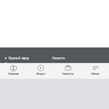
Прямой эфир
Новости
Видео
Все новости
Выпуски новостей
Общество
Главная
Видео
Новости
Меню
Проекты
Строительство и ЖКХ
Телепрограмма
Политика
Авторы
Происшествия
О канале
Спорт
Где и как смотреть
Экономика
Документы
Культура