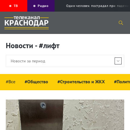
ТВ
Радио
Один человек пострадал при падени
Новости - #лифт
#Все
#Общество
#Строительство и ЖКХ
#Полит