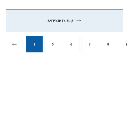
ЗАГРУЗИТЬ ЕЩЁ
1
5
6
7
8
9