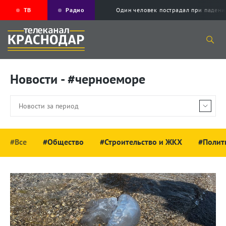
ТВ
Радио
Один человек пострадал при падени
Новости - #черноеморе
#Все
#Общество
#Строительство и ЖКХ
#Полит