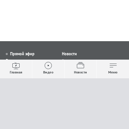
Прямой эфир
Новости
Видео
Все новости
Выпуски новостей
Общество
Главная
Видео
Новости
Меню
Проекты
Строительство и ЖКХ
Телепрограмма
Политика
Авторы
Происшествия
О канале
Спорт
Где и как смотреть
Экономика
Документы
Культура