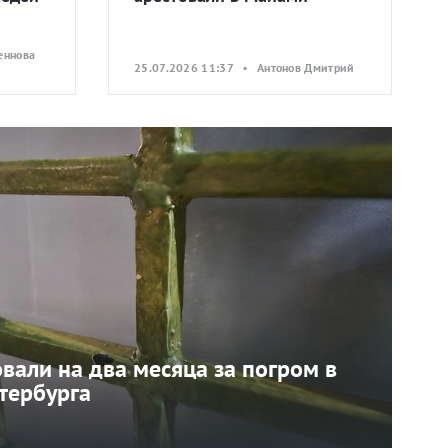
еннова
25.07.2026 11:37 • Антонов Дмитрий
вали на два месяца за погром в
тербурга