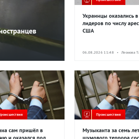
Украинцы оказались в
лидеров по числу арес
ностранцев
США
06.08.2026 11:48 • Леонова Т
Происшествия
Происшествия
на сам пришёл в
Музыканта за семь ле
ию и оказался под
шумового террора со