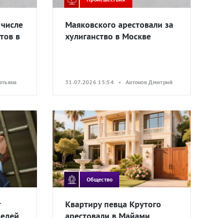
 числе
Маяковского арестовали за
тов в
хулиганство в Москве
атьяна
31.07.2026 15:54 • Антонов Дмитрий
Общество
т
Квартиру певца Крутого
седей
арестовали в Майами