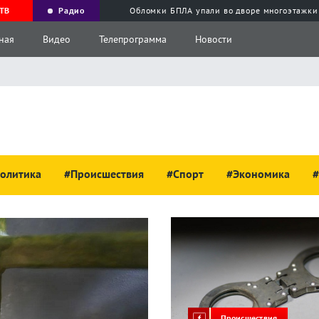
ТВ
Радио
Обломки БПЛА упали во дворе многоэтажки
ная
Видео
Телепрограмма
Новости
олитика
#Происшествия
#Спорт
#Экономика
#
Происшествия