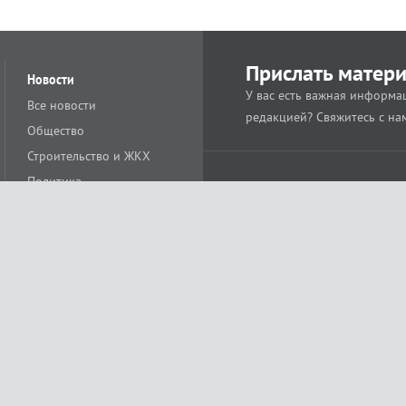
Прислать матер
Новости
У вас есть важная информац
Все новости
редакцией? Свяжитесь с на
Общество
Строительство и ЖКХ
Политика
Происшествия
Спорт
Расс
18+
Экономика
Культура
ации средства массовой информации ЭЛ № ФС77-78488 от 15 июня 2020 года
ных технологий и массовых коммуникаций (Роскомнадзор)
остью «Муниципальная телерадиокомпания «Краснодар»
279. Редакция
+7 (861) 259-17-96
info@tvkrasnodar.ru
Политика обработки персо