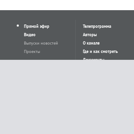
Прямой эфир
Телепрограмма
Видео
Авторы
Выпуски новостей
О канале
Проекты
Где и как смотреть
Документы
© «Сетевое издание Телеканал Краснодар». Свидетельство о регистр
выдано Федеральной службой по надзору в сфере связи, информацион
Учредитель сетевого издания: Общество с ограниченной ответственн
Главный редактор: О.С.Яхимович. 350020, г. Краснодар, ул.Северная, 