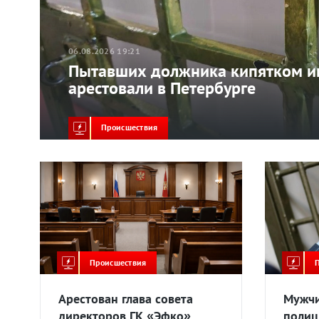
06.08.2026 19:21
Пытавших должника кипятком и
арестовали в Петербурге
Происшествия
Происшествия
Арестован глава совета
Мужчи
директоров ГК «Эфко»
полиц