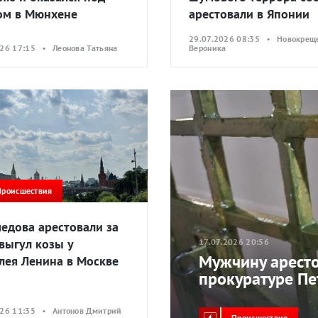
ом в Мюнхене
арестовали в Японии
29.07.2026 08:35 • Новокрещ
026 17:15 • Леонова Татьяна
Вероника
Происшествия
едова арестовали за
 выгул козы у
17.07.2026 20:56
Мужчину аресто
лея Ленина в Москве
прокуратуре Пе
026 11:35 • Антонов Дмитрий
Происшествия