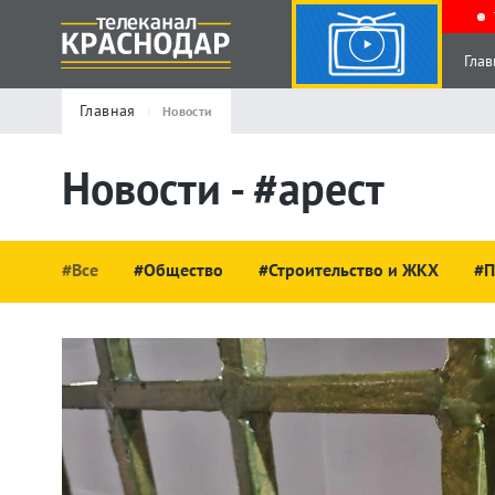
Глав
Главная
Новости
Новости - #арест
#Все
#Общество
#Строительство и ЖКХ
#П