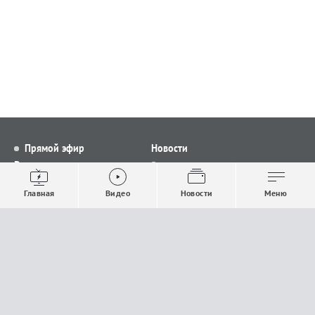
Прямой эфир
Новости
Видео
Все новости
Выпуски новостей
Общество
Главная
Видео
Новости
Меню
Проекты
Строительство и ЖКХ
Телепрограмма
Политика
Авторы
Происшествия
О канале
Спорт
Где и как смотреть
Экономика
Документы
Культура