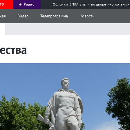
ТВ
Радио
Обломки БПЛА упали во дворе многоэтажки
ная
Видео
Телепрограмма
Новости
а
ества