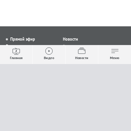
Прямой эфир
Новости
Видео
Все новости
Выпуски новостей
Общество
Главная
Видео
Новости
Меню
Проекты
Строительство и ЖКХ
Телепрограмма
Политика
Авторы
Происшествия
О канале
Спорт
Где и как смотреть
Экономика
Документы
Культура
Прислать материалы
У вас есть важная информация, которой вы