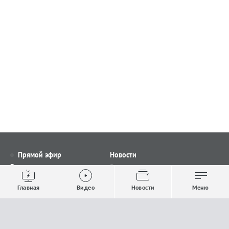
Прямой эфир
Новости
Видео
Все новости
Выпуски новостей
Общество
Главная
Видео
Новости
Меню
Проекты
Строительство и ЖКХ
Телепрограмма
Политика
Авторы
Происшествия
О канале
Спорт