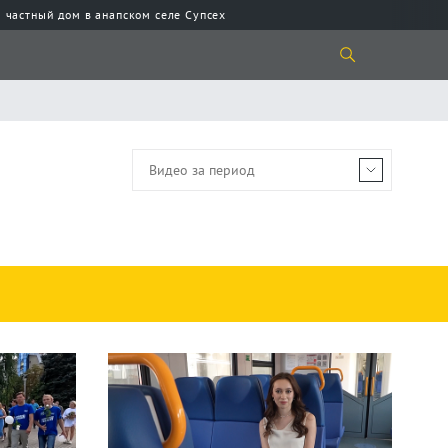
 частный дом в анапском селе Супсех