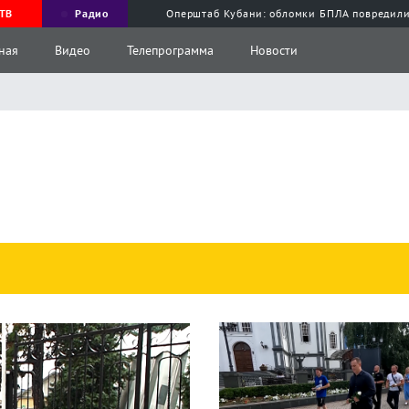
ТВ
Радио
Оперштаб Кубани: обломки БПЛА повредили
ная
Видео
Телепрограмма
Новости