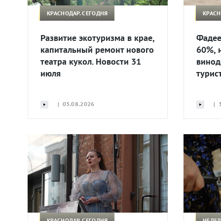
КРАСНОДАР. СЕГОДНЯ
КРАСН
Развитие экотуризма в крае,
Фадее
капитальный ремонт нового
60%, 
театра кукол. Новости 31
винод
июля
турис
| 03.08.2026
| 3
КРАСНОДАР. СЕГОДНЯ
НЕДЕЛ