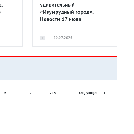
в,
удивительный
е
«Изумрудный город».
Новости 17 июля
| 20.07.2026
9
…
213
Следующая