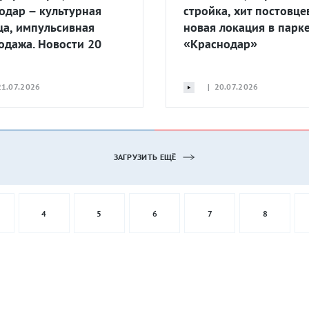
одар – культурная
стройка, хит постовце
ца, импульсивная
новая локация в парк
одажа. Новости 20
«Краснодар»
1.07.2026
| 20.07.2026
ЗАГРУЗИТЬ ЕЩЁ
4
5
6
7
8