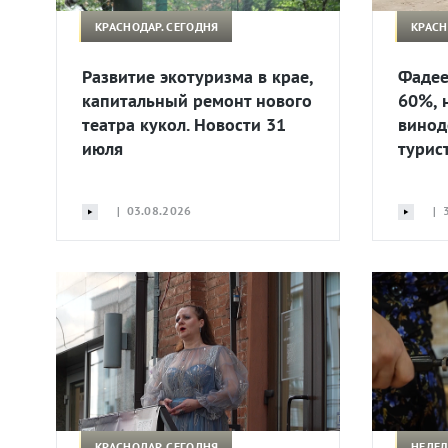
КРАСНОДАР. СЕГОДНЯ
КРАСН
Развитие экотуризма в крае,
Фадее
капитальный ремонт нового
60%, 
театра кукол. Новости 31
винод
июля
турис
| 03.08.2026
| 3
КРАСНОДАР. СЕГОДНЯ
НЕДЕЛ