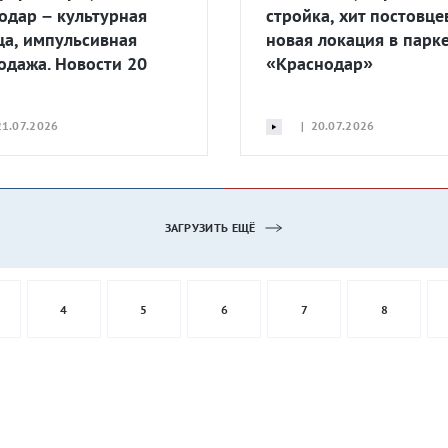
одар – культурная
стройка, хит постовце
ца, импульсивная
новая локация в парк
одажа. Новости 20
«Краснодар»
1.07.2026
| 20.07.2026
ЗАГРУЗИТЬ ЕЩЁ
4
5
6
7
8