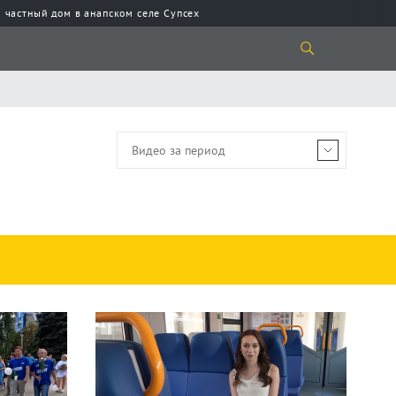
 частный дом в анапском селе Супсех