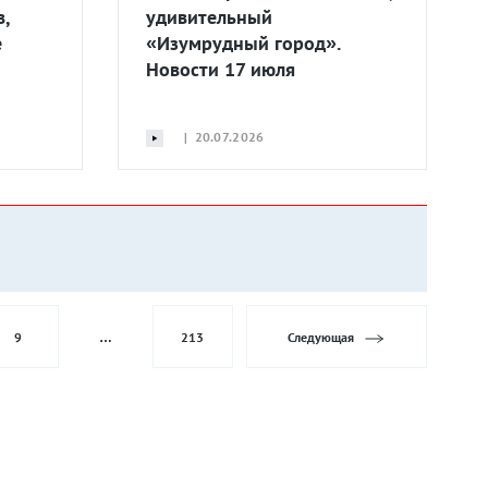
в,
удивительный
е
«Изумрудный город».
Новости 17 июля
| 20.07.2026
9
…
213
Следующая