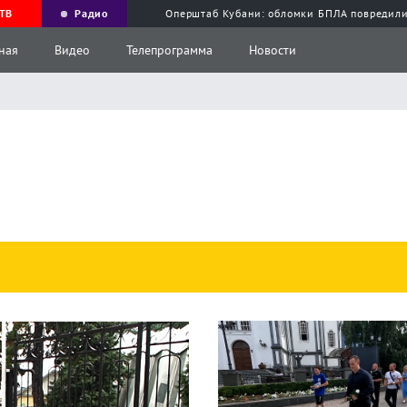
ТВ
Радио
Оперштаб Кубани: обломки БПЛА повредили
ная
Видео
Телепрограмма
Новости