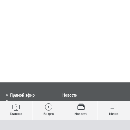
Прямой эфир
Новости
Видео
Все новости
Выпуски новостей
Общество
Главная
Видео
Новости
Меню
Проекты
Строительство и ЖКХ
Телепрограмма
Политика