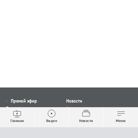
Прямой эфир
Новости
Видео
Все новости
Выпуски новостей
Общество
Главная
Видео
Новости
Меню
Проекты
Строительство и ЖКХ
Телепрограмма
Политика