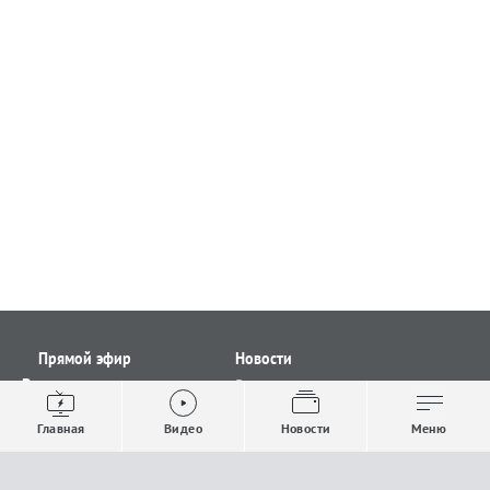
Прямой эфир
Новости
Видео
Все новости
Выпуски новостей
Общество
Главная
Видео
Новости
Меню
Проекты
Строительство и ЖКХ
Телепрограмма
Политика