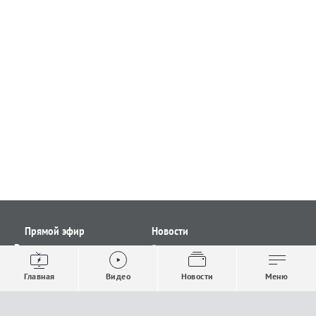
Прямой эфир
Новости
Видео
Все новости
Выпуски новостей
Общество
Главная
Видео
Новости
Меню
Проекты
Строительство и ЖКХ
Телепрограмма
Политика