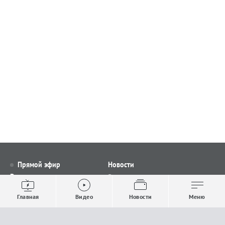
Прямой эфир
Новости
Видео
Все новости
Выпуски новостей
Общество
Главная
Видео
Новости
Меню
Проекты
Строительство и ЖКХ
Телепрограмма
Политика