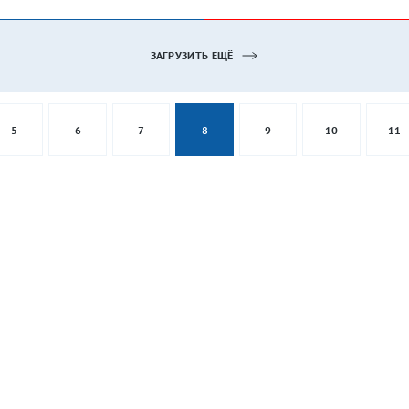
ЗАГРУЗИТЬ ЕЩЁ
5
6
7
8
9
10
11