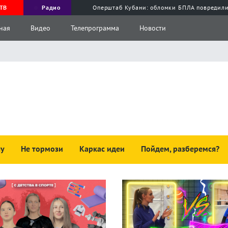
ТВ
Радио
Оперштаб Кубани: обломки БПЛА повредили
ная
Видео
Телепрограмма
Новости
чу
Не тормози
Каркас идеи
Пойдем, разберемся?