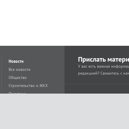
Прислать матер
Новости
У вас есть важная информац
Все новости
редакцией? Свяжитесь с на
Общество
Строительство и ЖКХ
Политика
Происшествия
Спорт
Расс
18+
Экономика
Культура