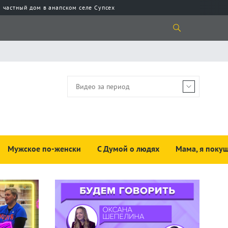
 частный дом в анапском селе Супсех
Мужское по-женски
С Думой о людях
Мама, я покуш