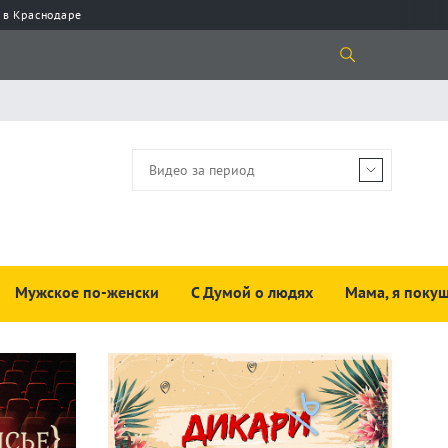
 в Краснодаре
Мужское по-женски
С Думой о людях
Мама, я покуш