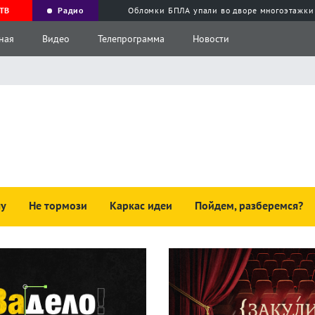
ТВ
Радио
Обломки БПЛА упали во дворе многоэтажки
ная
Видео
Телепрограмма
Новости
чу
Не тормози
Каркас идеи
Пойдем, разберемся?