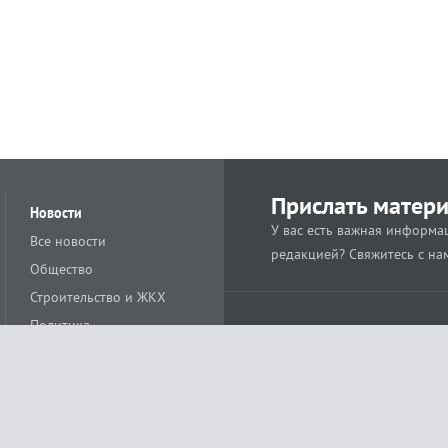
Прислать матер
Новости
У вас есть важная информац
Все новости
редакцией? Свяжитесь с на
Общество
Строительство и ЖКХ
Политика
Происшествия
Спорт
Расс
18+
Экономика
Культура