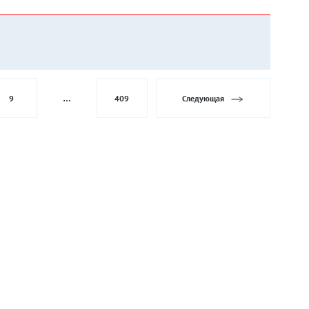
9
…
409
Следующая