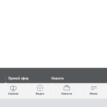
Прямой эфир
Новости
Видео
Все новости
Выпуски новостей
Общество
Главная
Видео
Новости
Меню
Проекты
Строительство и ЖКХ
Телепрограмма
Политика