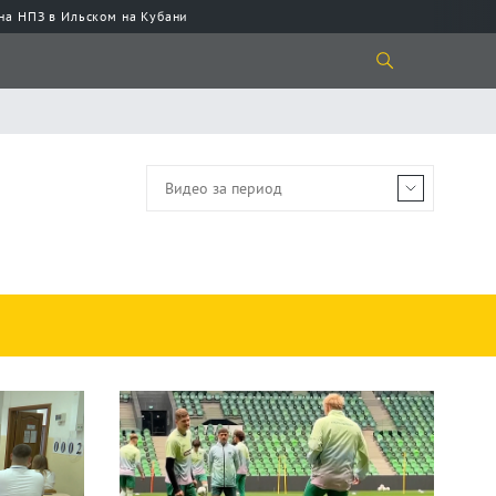
 на НПЗ в Ильском на Кубани