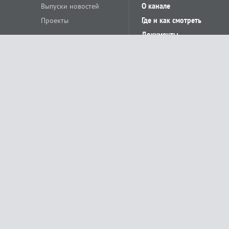
Выпуски новостей
О канале
Проекты
Где и как смотреть
Документы
© «Сетевое издание Телеканал Краснодар». Свидетельство о регистр
выдано Федеральной службой по надзору в сфере связи, информацион
Учредитель сетевого издания: Общество с ограниченной ответственн
Главный редактор: О.С.Яхимович. 350020, г. Краснодар, ул.Северная, 
При использовании материалов сайта в интернете обязательна активн
На информационном ресурсе применяются рекомендательные технолог
относящихся к предпочтениям пользователей сети «Интернет», наход