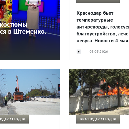
Краснодар бьет
температурные
е костюмы
антирекорды, голосуе
ся в Штеменко.
благоустройство, леч
невуса. Новости 4 мая
| 05.05.2026
ОДАР. СЕГОДНЯ
КРАСНОДАР. СЕГОДНЯ