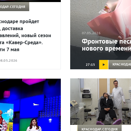
ОДАР. СЕГОДНЯ
снодаре пройдет
, доставка
07.05.2026
авлений, новый сезон
Фронтовые песн
та «Кавер-Среда».
нового времени
ти 7 мая
8.05.2026
КРАСНОДАР
27:15
КРАСНОДАР. СЕГОДНЯ