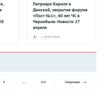
е,
Патриарх Кирилл в
е
Динской, закрытие форума
«Пост №1», 40 лет ЧС в
28
Чернобыле. Новости 27
апреля
| 28.04.2026
9
…
213
Следующая