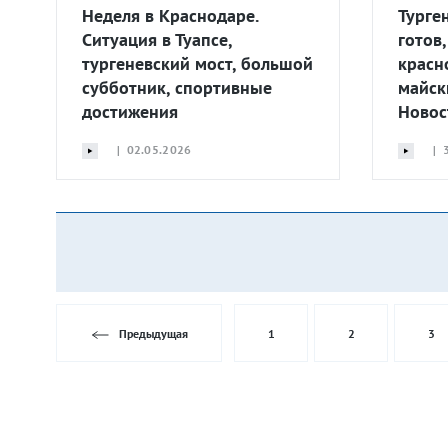
Неделя в Краснодаре.
Турге
Ситуация в Туапсе,
готов
тургеневский мост, большой
красн
субботник, спортивные
майск
достижения
Новос
| 02.05.2026
| 3
Предыдущая
1
2
3