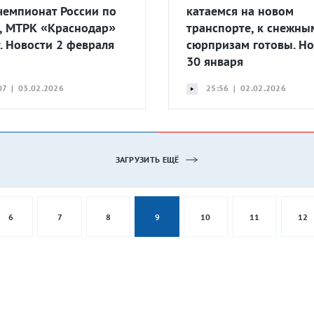
 чемпионат России по
катаемся на новом
, МТРК «Краснодар»
транспорте, к снежны
т. Новости 2 февраля
сюрпризам готовы. Но
30 января
07 | 03.02.2026
25:56 | 02.02.2026
ЗАГРУЗИТЬ ЕЩЁ
6
7
8
9
10
11
12